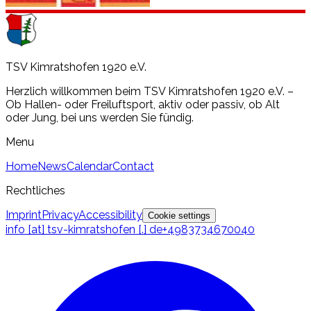
TSV Kimratshofen 1920 e.V.
Herzlich willkommen beim TSV Kimratshofen 1920 e.V. –
Ob Hallen- oder Freiluftsport, aktiv oder passiv, ob Alt
oder Jung, bei uns werden Sie fündig.
Menu
Home
News
Calendar
Contact
Rechtliches
Imprint
Privacy
Accessibility
Cookie settings
info [at] tsv-kimratshofen [.] de
+4983734670040